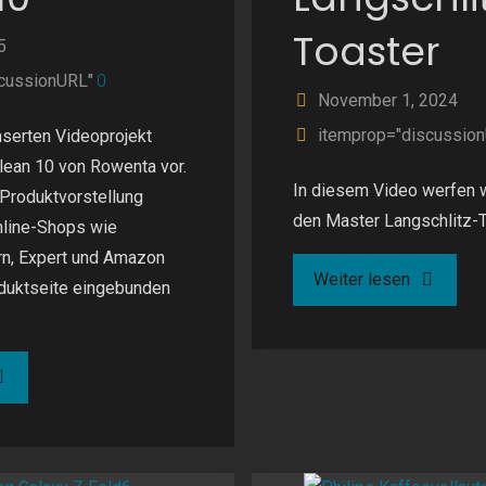
Toaster
5
cussionURL"
0
November 1, 2024
itemprop="discussio
serten Videoprojekt
Clean 10 von Rowenta vor.
In diesem Video werfen wi
 Produktvorstellung
den Master Langschlitz-
nline-Shops wie
rn, Expert und Amazon
"WMF
Weiter lesen
oduktseite eingebunden
Master
owenta
Langschli
Toaster"
ean