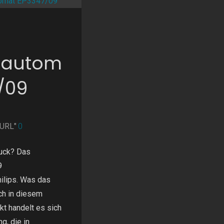
llautom
/09
nURL"
0
ruck? Das
9
ilips. Was das
ch in diesem
kt handelt es sich
g, die in