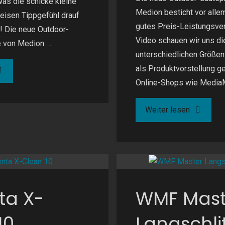
Was die schicke kleine
Medion besticht vor allem
leisen Tippgefühl drauf
gutes Preis-Leistungsver
er! Die neue Outdoor-
Video schauen wir uns di
e von Medion …
unterschiedlichen Größen 
als Produktvorstellung ge
herry
Online-Shops wie MediaM
W
"Medion
Weiter lesen
0
Outdoor-
X"
Speaker"
ta X-
WMF Mast
10
Langschli