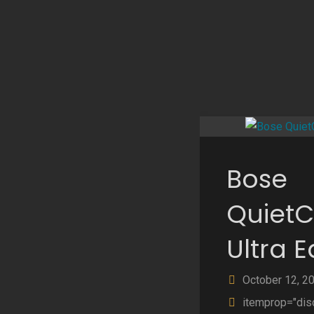
Z
Fo
Bose
QuietC
Ultra 
October 12, 2
itemprop="dis