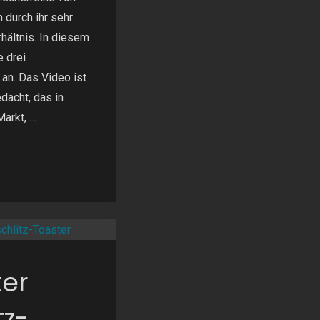
 durch ihr sehr
hältnis. In diesem
e drei
an. Das Video ist
dacht, das in
arkt, …
er
tz-