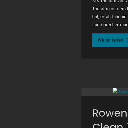
MX Tastatur vor. 
Tastatur mit dem 
hat, erfahrt ihr hi
Lautsprecherreih
"C
Weiter lesen
K
30
M
Rowen
Clean 