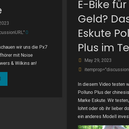
E-Bike fü
e
Geld? Da
 2023
Eskute Po
cussionURL"
0
Plus im Te
schauen wir uns die Px7
fhörer mit Noise
May 29, 2023
wers & Wilkins an!
itemprop="discussio
owers
In diesem Video testen w
Polluno Plus der chinesi
Marke Eskute. Wir testen,
lkins
lohnt oder ob ihr lieber d
ein anderes Modell invest
7