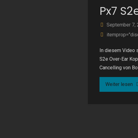
Px7 S2
September 7,
itemprop="dis
In diesem Video 
S2e Over-Ear Kop
Cancelling von Bo
"B
Weiter lesen
&
Wi
Px