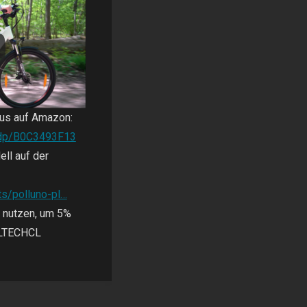
lus auf Amazon:
/dp/B0C3493F13
ell auf der
ts/polluno-pl…
 nutzen, um 5%
PLTECHCL