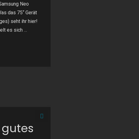
 Samsung Neo
Was das 75“ Gerät
ges) seht ihr hier!
elt es sich …
g
n gutes