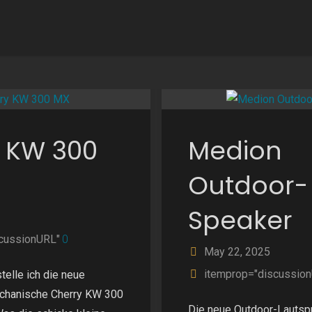
 KW 300
Medion
Outdoor-
Speaker
cussionURL"
0
May 22, 2025
itemprop="discussio
telle ich die neue
chanische Cherry KW 300
Die neue Outdoor-Lautsp