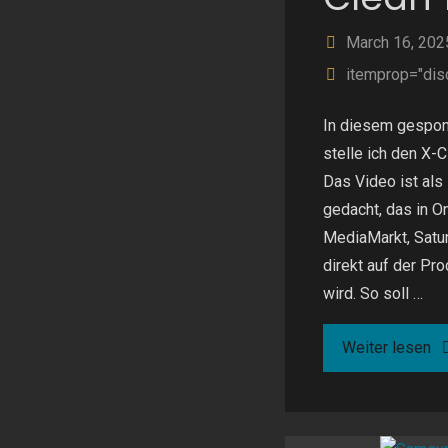
March 16, 202
itemprop="dis
In diesem gespon
stelle ich den X-
Das Video ist als
gedacht, das in O
MediaMarkt, Satu
direkt auf der Pr
wird. So soll …
"R
Weiter lesen
X-
Cl