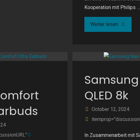
Kooperation mit Philips …
ld6"
"Philips
Weiter lesen
Kaffeevol
EP3347/0
Samsung
omfort
QLED 8k
Earbuds
October 12, 2024
itemprop="discussio
024
cussionURL"
0
In Zusammenarbeit mit S