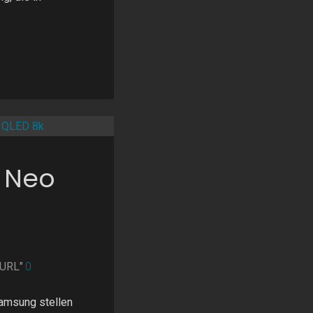
lautomat
9"
 Neo
nURL"
0
amsung stellen