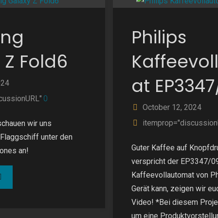
"
ng
Philips
 Z Fold6
Kaffeevo
at EP3347
024
cussionURL"
0
October 12, 2024
itemprop="discussio
schauen wir uns
laggschiff unter den
Guter Kaffee auf Knopfd
ones an!
verspricht der EP3347/0
Kaffeevollautomat von Ph
Samsung
Gerät kann, zeigen wir eu
laxy
Video! *Bei diesem Proje
um eine Produktvorstellun