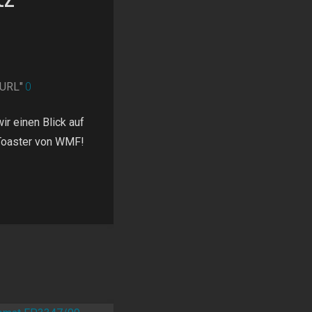
nURL"
0
r einen Blick auf
Toaster von WMF!
tz-