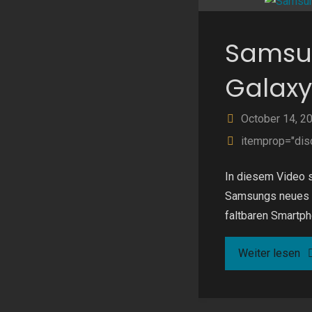
10
Samsu
Galaxy
October 14, 2
itemprop="dis
In diesem Video 
Samsungs neues F
faltbaren Smartph
"
Weiter lesen
Ga