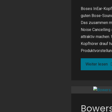
Boses InEar-Kopf
guten Bose-Sound
Das zusammen mi
Noise Cancelling s
attraktiv machen.
Kopfhörer drauf ha
Produktvorstellun
"B
Weiter lesen
Qu
Ul
Ea
Bowers