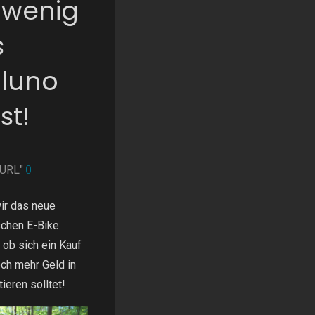
r wenig
s
lluno
st!
nURL"
0
ir das neue
schen E-Bike
 ob sich ein Kauf
och mehr Geld in
ieren solltet!